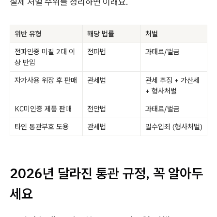
실제 처벌 수위를 정리하면 이래요.
위반 유형
해당 법률
처벌
전파인증 미필 2대 이
전파법
과태료/벌금
상 반입
자가사용 위장 후 판매
관세법
관세 추징 + 가산세
+ 형사처벌
KC미인증 제품 판매
전안법
과태료/벌금
타인 통관부호 도용
관세법
밀수입죄 (형사처벌)
2026년 달라진 통관 규정, 꼭 알아두
세요