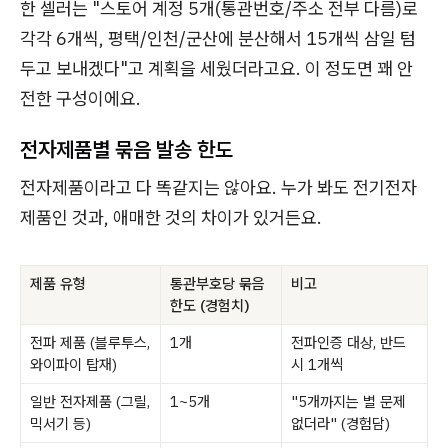
한 셀러는 "스토어 계정 5개(통관번호/주소 전부 다름)로
각각 6개씩, 평택/인천/군산에 분산해서 15개씩 삼일 텀
두고 보내겠다"고 계획을 세웠더라고요. 이 정도면 꽤 안
전한 구성이에요.
전자제품별 묶음 발송 한도
전자제품이라고 다 똑같지는 않아요. 누가 봐도 전기전자
제품인 것과, 애매한 것의 차이가 있거든요.
제품 유형
통관부호당 묶음
비고
한도 (경험치)
전파 제품 (블루투스,
1개
전파인증 대상, 반드
와이파이 탑재)
시 1개씩
일반 전자제품 (그릴,
1~5개
"5개까지는 별 문제
믹서기 등)
없더라" (경험담)