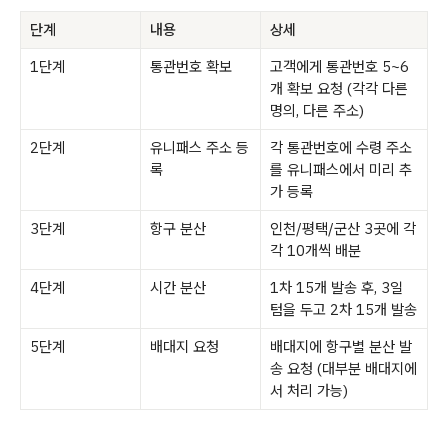
단계
내용
상세
1단계
통관번호 확보
고객에게 통관번호 5~6
개 확보 요청 (각각 다른
명의, 다른 주소)
2단계
유니패스 주소 등
각 통관번호에 수령 주소
록
를 유니패스에서 미리 추
가 등록
3단계
항구 분산
인천/평택/군산 3곳에 각
각 10개씩 배분
4단계
시간 분산
1차 15개 발송 후, 3일
텀을 두고 2차 15개 발송
5단계
배대지 요청
배대지에 항구별 분산 발
송 요청 (대부분 배대지에
서 처리 가능)