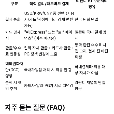
리펀디 AI 주문처리
구분
직접 알리/타오바오 결제
경유
USD/KRW/CNY 중 선택 (사용
결제 통화
자/카드/시점에 따라 강제 변환
한국 원화 단일
가능)
카드 명세
"AliExpress" 또는 "토스페이
일관된 국내 결제 명
서
먼츠" (예측 어려움)
세
통화 환전 수수료 사
환율/수수
알리 자체 환율 + 카드사 환율 +
전 고지, 결제 전 마진
료 변동성
PG 정책 변경에 노출
확정
해외원화차
국내결제라 적용 대
단(DCC)
국내가맹점 처리 시 작동 안 함
상 자체가 아님
영향
분쟁 시 책
리펀디 채널톡 단일
카드사·알리·PG가 서로 떠넘김
임 추적
창구
자주 묻는 질문 (FAQ)