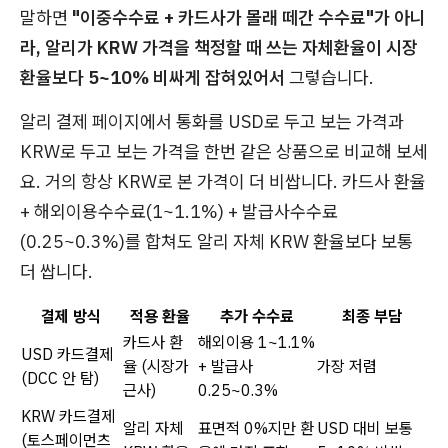
말하면
"이중수수료 + 카드사가 몰래 떼간 수수료"가 아니
라, 알리가 KRW 가격을 책정할 때 쓰는 자체환율이 시장
환율보다 5~10% 비싸게 잡혀있어서
그렇습니다.
알리 결제 페이지에서 통화를 USD로 두고 보는 가격과
KRW로 두고 보는 가격을 한번 같은 상품으로 비교해 보세
요. 거의 항상 KRW로 본 가격이 더 비쌉니다. 카드사 환율
+ 해외이용수수료(1~1.1%) + 발급사수수료
(0.25~0.3%)를 합쳐도 알리 자체 KRW 환율보다 보통
더 쌉니다.
결제 방식
적용 환율
추가 수수료
최종 부담
카드사 환
해외이용 1~1.1%
USD 카드결제
율 (시장가
+ 발급사
가장 저렴
(DCC 안 탐)
근사)
0.25~0.3%
KRW 카드결제
알리 자체
표면적 0%지만 환
USD 대비 보통
(토스페이먼츠