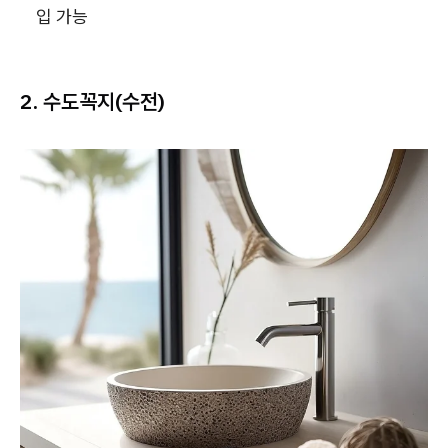
입 가능
2. 수도꼭지(수전)